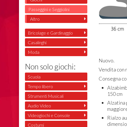
Passeggini e Seggiolini
Altro
Bricolage e Gardinaggio
Casalinghi
Moda
Nuovo.
Non solo giochi:
Vendita con r
Scuola
Consegna con
Tempo libero
Alzabimb
150 cm
Strumenti Musicali
Alzatina
Audio Video
maggiore
Videogiochi e Console
Rialzo au
dimensio
Costumi