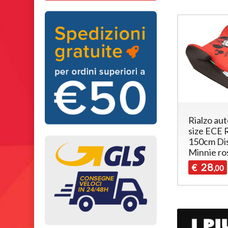
Rialzo aut
size ECE 
150cm Di
Minnie ro
28
€
,00