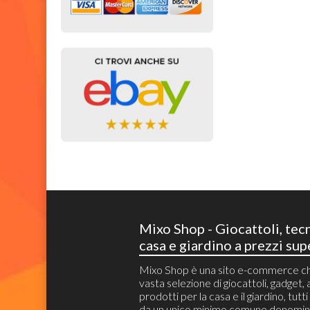
Mixo Shop - Giocattoli, tec
casa e giardino a prezzi sup
Mixo Shop è una sito e-commerce c
vasta selezione di giocattoli, gadget, a
prodotti per la casa e il giardino, tutt
da un unico minimo comune denomin