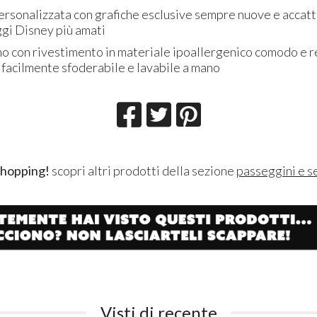
rsonalizzata con grafiche esclusive sempre nuove e accatti
gi Disney più amati
no con rivestimento in materiale ipoallergenico comodo e r
, facilmente sfoderabile e lavabile a mano
shopping!
scopri altri prodotti della sezione
passeggini e s
Visti di recente