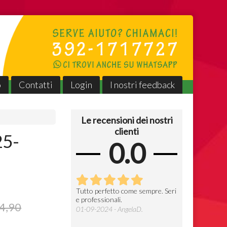
o
Contatti
Login
I nostri feedback
Le recensioni dei nostri
clienti
25-
0.0
erfetto come sempre,
Tutto perfetto come sempre. Seri
Gentili, veloci e
e professionali.
prezzo
seri e professionali 👍
4,90
01-09-2024 - AngelaD.
09-07-2024 - F
025 - AngelaD.