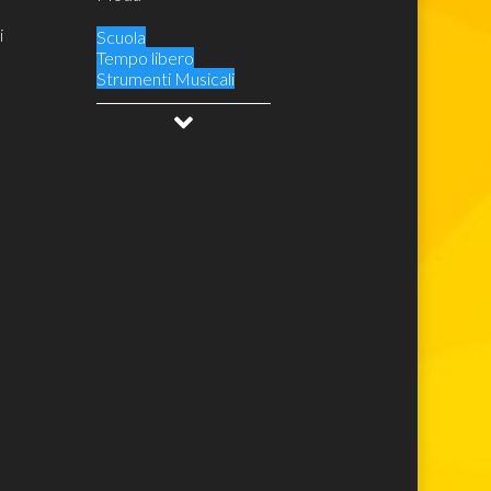
i
Scuola
Tempo libero
Strumenti Musicali
Audio Video
Videogiochi e Console
Costumi
Lego Super Mario
Lego Star Wars
Lego Minecraft
Lego Harry Potter
Lego Movie
Lego Avengers
Lego Spiderman
Lego Ninjago
Lego City
Lego Creator
Lego Top
Elettrodomestici
eliminare