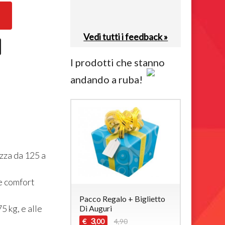
Vedi tutti i feedback »
I prodotti che stanno
andando a ruba!
zza da 125 a
e comfort
Pacco Regalo + Biglietto
5 kg, e alle
Di Auguri
3
€
4,90
,00