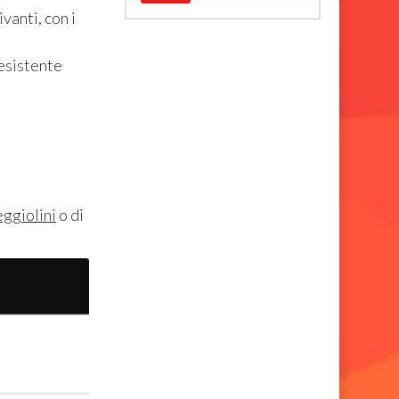
vanti, con i
esistente
eggiolini
o di