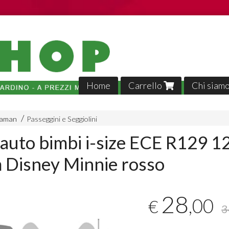
Home
Carrello
Chi siam
maman
Passeggini e Seggiolini
 auto bimbi i-size ECE R129 1
 Disney Minnie rosso
Tutto p
28
,00
€
veloci,, 
3
02-04-2