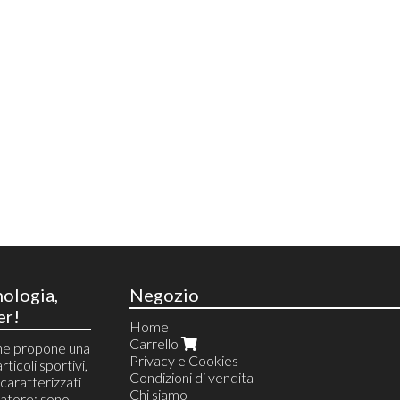
nologia,
Negozio
er!
Home
Carrello
he propone una
Privacy e Cookies
rticoli sportivi,
Condizioni di vendita
i caratterizzati
Chi siamo
atore: sono