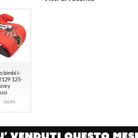
o bimbi i-
R129 125-
sney
sso
34,90