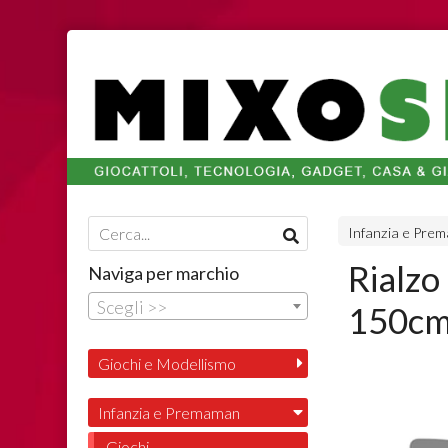
Infanzia e Pre
Rialzo
Naviga per marchio
Scegli >>
150cm
Giochi e Modellismo
Infanzia e Premaman
Giochi