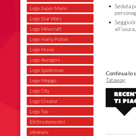
Seduta pe
Lego Super Mario
personag
Lego Star Wars
Seggioli
all’usura
Lego Minecraft
Lego Harry Potter
Lego Movie
Lego Avengers
Lego Spiderman
Continua lo 
Tataway
Lego Ninjago
Lego City
Lego Creator
Lego Top
Elettrodomestici
eliminare